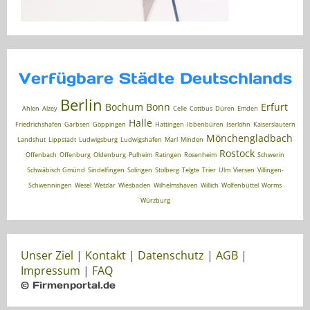
Verfügbare Städte Deutschlands
Berlin
Bochum
Bonn
Erfurt
Ahlen
Alzey
Celle
Cottbus
Düren
Emden
Halle
Friedrichshafen
Garbsen
Göppingen
Hattingen
Ibbenbüren
Iserlohn
Kaiserslautern
Mönchengladbach
Landshut
Lippstadt
Ludwigsburg
Ludwigshafen
Marl
Minden
Rostock
Offenbach
Offenburg
Oldenburg
Pulheim
Ratingen
Rosenheim
Schwerin
Schwäbisch Gmünd
Sindelfingen
Solingen
Stolberg
Telgte
Trier
Ulm
Viersen
Villingen-
Schwenningen
Wesel
Wetzlar
Wiesbaden
Wilhelmshaven
Willich
Wolfenbüttel
Worms
Würzburg
Unser Ziel
|
Kontakt
|
Datenschutz
|
AGB
|
Impressum
|
FAQ
© Firmenportal.de