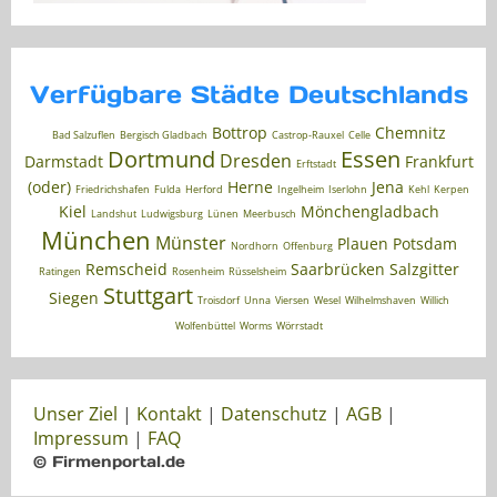
Verfügbare Städte Deutschlands
Bottrop
Chemnitz
Bad Salzuflen
Bergisch Gladbach
Castrop-Rauxel
Celle
Dortmund
Essen
Dresden
Darmstadt
Frankfurt
Erftstadt
(oder)
Herne
Jena
Friedrichshafen
Fulda
Herford
Ingelheim
Iserlohn
Kehl
Kerpen
Kiel
Mönchengladbach
Landshut
Ludwigsburg
Lünen
Meerbusch
München
Münster
Plauen
Potsdam
Nordhorn
Offenburg
Remscheid
Saarbrücken
Salzgitter
Ratingen
Rosenheim
Rüsselsheim
Stuttgart
Siegen
Troisdorf
Unna
Viersen
Wesel
Wilhelmshaven
Willich
Wolfenbüttel
Worms
Wörrstadt
Unser Ziel
|
Kontakt
|
Datenschutz
|
AGB
|
Impressum
|
FAQ
© Firmenportal.de