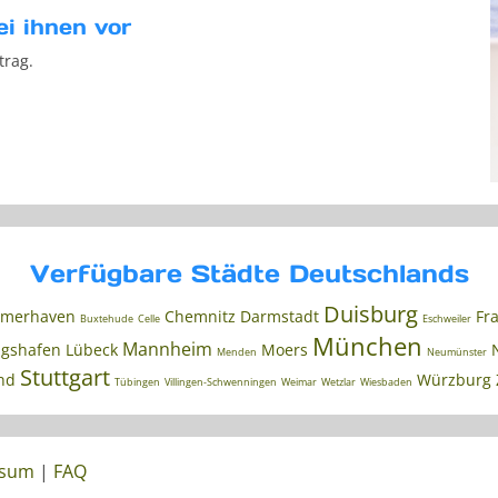
ei ihnen vor
trag.
Verfügbare Städte Deutschlands
Duisburg
emerhaven
Chemnitz
Darmstadt
Fra
Buxtehude
Celle
Eschweiler
München
Mannheim
gshafen
Lübeck
Moers
Menden
Neumünster
Stuttgart
nd
Würzburg
Tübingen
Villingen-Schwenningen
Weimar
Wetzlar
Wiesbaden
ssum
|
FAQ