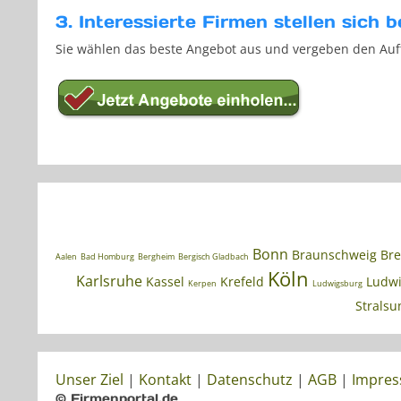
3. Interessierte Firmen stellen sich b
Sie wählen das beste Angebot aus und vergeben den Auf
Bonn
Braunschweig
Br
Aalen
Bad Homburg
Bergheim
Bergisch Gladbach
Köln
Karlsruhe
Kassel
Krefeld
Ludwi
Kerpen
Ludwigsburg
Stralsu
Unser Ziel
|
Kontakt
|
Datenschutz
|
AGB
|
Impre
© Firmenportal.de