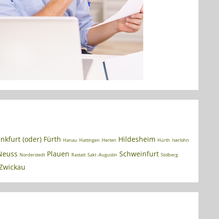
nkfurt (oder)
Fürth
Hildesheim
Hanau
Hattingen
Herten
Hürth
Iserlohn
Neuss
Plauen
Schweinfurt
Norderstedt
Rastatt
Sakt -Augustin
Stolberg
Zwickau