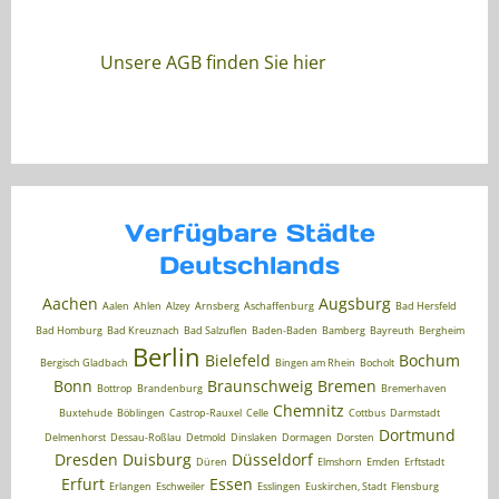
Unsere AGB finden Sie hier
Verfügbare Städte
Deutschlands
Aachen
Augsburg
Aalen
Ahlen
Alzey
Arnsberg
Aschaffenburg
Bad Hersfeld
Bad Homburg
Bad Kreuznach
Bad Salzuflen
Baden-Baden
Bamberg
Bayreuth
Bergheim
Berlin
Bielefeld
Bochum
Bergisch Gladbach
Bingen am Rhein
Bocholt
Bonn
Braunschweig
Bremen
Bottrop
Brandenburg
Bremerhaven
Chemnitz
Buxtehude
Böblingen
Castrop-Rauxel
Celle
Cottbus
Darmstadt
Dortmund
Delmenhorst
Dessau-Roßlau
Detmold
Dinslaken
Dormagen
Dorsten
Dresden
Duisburg
Düsseldorf
Düren
Elmshorn
Emden
Erftstadt
Erfurt
Essen
Erlangen
Eschweiler
Esslingen
Euskirchen, Stadt
Flensburg