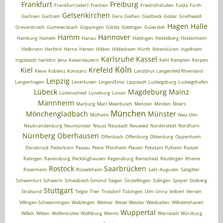
Frankfurt
Freiburg
Frankfurt (oder)
Frechen
Friedrichshafen
Fulda
Fürth
Gelsenkirchen
Garbsen
Garbsen
Gera
Gießen
Gladbeck
Goslar
Greifswald
Hagen
Halle
Grevenbroich
Gummersbach
Göppingen
Görlitz
Göttingen
Gütersloh
Hamm
Hannover
Hamburg
Hameln
Hanau
Hattingen
Heidelberg
Heidenheim
Heilbronn
Herford
Herne
Herten
Hilden
Hildesheim
Hürth
Ibbenbüren
Ingelheim
Karlsruhe
Kassel
Ingolstadt
Iserlohn
Jena
Kaiserslautern
Kehl
Kempten
Kerpen
Köln
Kiel
Krefeld
Kleve
Koblenz
Konstanz
Landshut
Langenfeld Rheinland
Leipzig
Langenhagen
Leverkusen
Lingen(Ems)
Lippstadt
Ludwigsburg
Ludwigshafen
Lübeck
Magdeburg
Mainz
Lüdenscheid
Lüneburg
Lünen
Mannheim
Marburg
Marl
Meerbusch
Menden
Minden
Moers
München
Mönchengladbach
Münster
Mülheim
Neu-Ulm
Neubrandenburg
Neumünster
Neuss
Neustadt
Neuwied
Norderstedt
Nordhorn
Nürnberg
Oberhausen
Offenbach
Offenburg
Oldenburg
Oppenheim
Osnabrück
Paderborn
Passau
Peine
Pforzheim
Plauen
Potsdam
Pulheim
Rastatt
Ratingen
Ravensburg
Recklinghausen
Regensburg
Remscheid
Reutlingen
Rheine
Rostock
Saarbrücken
Rosenheim
Rüsselsheim
Sakt -Augustin
Salzgitter
Schweinfurt
Schwerin
Schwäbisch Gmünd
Siegen
Sindelfingen
Solingen
Speyer
Stolberg
Stuttgart
Stralsund
Telgte
Trier
Troisdorf
Tübingen
Ulm
Unna
Velbert
Viersen
Villingen-Schwenningen
Waiblingen
Weimar
Wesel
Wetzlar
Wiesbaden
Wilhelmshaven
Wuppertal
Willich
Witten
Wolfenbüttel
Wolfsburg
Worms
Wörrstadt
Würzburg